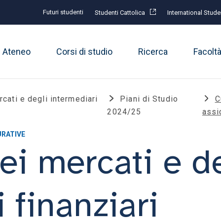
Futuri studenti
Studenti Cattolica
International Stude
Ateneo
Corsi di studio
Ricerca
Facolt
cati e degli intermediari
Piani di Studio
C
2024/25
assi
URATIVE
i mercati e de
 finanziari