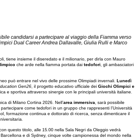
ibile candidarsi a partecipare al viaggio della Fiamma verso
limpici Dual Career Andrea Dallavalle, Giulia Rulli e Marco
, tiene insieme il diseredato e il milionario, per dirla con Mauro
Olimpico
che arde nella fiamma portata dai
tedofori
, gli ambasciatori
eneo può entrare nel vivo delle prossime Olimpiadi invernali.
Lunedì
ducation Gen26
, il progetto educativo ufficiale dei
Giochi Olimpici e
e sportiva attraverso sinergie con le principali università italiane.
ca di Milano Cortina 2026. Nell’
area immersiva
, sarà possibile
partecipare come tedofori in un gruppo che rappresenti l’Università
ol, formazione continua e dottorato di ricerca, senza dimenticare il
niversitaria.
con questo titolo, alle 15.00 nella Sala Negri da Oleggio vedrà
 di Barcellona e di Sydney, cinque volte campionessa del mondo nella