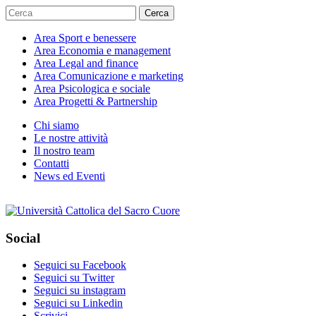
Cerca
Area
Sport e benessere
Area
Economia e management
Area
Legal and finance
Area
Comunicazione e marketing
Area
Psicologica e sociale
Area
Progetti & Partnership
Chi siamo
Le nostre attività
Il nostro team
Contatti
News ed Eventi
Social
Seguici su Facebook
Seguici su Twitter
Seguici su instagram
Seguici su Linkedin
Scrivici