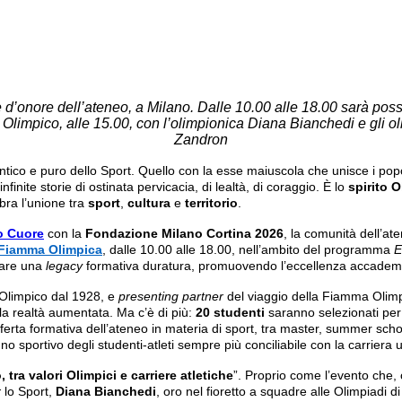
d’onore dell’ateneo, a Milano. Dalle 10.00 alle 18.00 sarà poss
o Olimpico, alle 15.00, con l’olimpionica Diana Bianchedi e gli o
Zandron
tico e puro dello Sport. Quello con la esse maiuscola che unisce i popoli
finite storie di ostinata pervicacia, di lealtà, di coraggio. È lo
spirito 
ebra l’unione tra
sport
,
cultura
e
territorio
.
ro Cuore
con la
Fondazione Milano Cortina 2026
, la comunità dell’at
Fiamma Olimpica
, dalle 10.00 alle 18.00, nell’ambito del programma
E
eare una
legacy
formativa duratura, promuovendo l’eccellenza accademica 
 Olimpico dal 1928, e
presenting partner
del viaggio della Fiamma Olimpi
 la realtà aumentata. Ma c’è di più:
20 studenti
saranno selezionati per 
fferta formativa dell’ateneo in materia di sport, tra master, summer scho
 sportivo degli studenti-atleti sempre più conciliabile con la carriera u
 tra valori Olimpici e carriere atletiche
”. Proprio come l’evento che, 
r
lo Sport,
Diana Bianchedi
, oro nel fioretto a squadre alle Olimpiadi