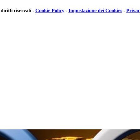
 diritti riservati
-
Cookie Policy
-
Impostazione dei Cookies
-
Priva