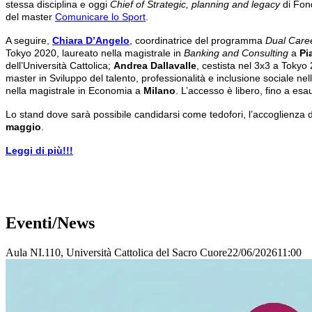
stessa disciplina e oggi
Chief of
Strategic, planning and legacy
di Fon
del master
Comunicare lo Sport
.
A seguire,
Chiara D’Angelo
, coordinatrice del programma
Dual Care
Tokyo 2020, laureato nella magistrale in
Banking and Consulting
a
Pi
dell’Università Cattolica;
Andrea Dallavalle
, cestista nel 3x3 a Tokyo 
master in Sviluppo del talento, professionalità e inclusione sociale nell
nella magistrale in Economia a
Milano
. L’accesso è libero, fino a esa
Lo stand dove sarà possibile candidarsi come tedofori, l’accoglienza de
maggio
.
Leggi di più!!!
Eventi/News
Aula NI.110, Università Cattolica del Sacro Cuore
22/06/2026
11:00