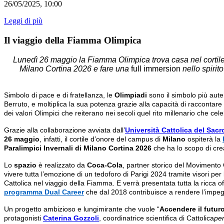
26/05/2025, 10:00
Leggi di più
Il viaggio della Fiamma Olimpica
Lunedì 26 maggio la Fiamma Olimpica trova casa nel cortile 
Milano Cortina 2026 e fare una
full immersion
nello spirit
Simbolo di pace e di fratellanza, le
Olimpiadi
sono il simbolo più auten
Berruto, e moltiplica la sua potenza grazie alla capacità di raccontare in
dei valori Olimpici che reiterano nei secoli quel rito millenario che cel
Grazie alla collaborazione avviata dall’
Università Cattolica del Sac
26 maggio
, infatti, il cortile d’onore del campus di
Milano
ospiterà la
Paralimpici Invernali di Milano Cortina 2026
che ha lo scopo di cr
Lo
spazio
è realizzato da
Coca-Cola
, partner storico del Movimento
vivere tutta l’emozione di un tedoforo di Parigi 2024 tramite visori per
Cattolica nel viaggio della Fiamma. E verrà presentata tutta la ricca o
programma Dual Career
che dal 2018 contribuisce a rendere l’impegno
Un progetto ambizioso e lungimirante che vuole “
Accendere il futuro,
protagonisti
Caterina Gozzoli
, coordinatrice scientifica di Cattolica
pe