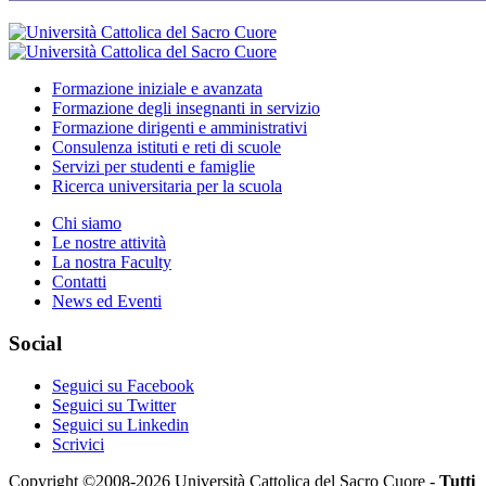
Formazione iniziale e avanzata
Formazione degli insegnanti in servizio
Formazione dirigenti e amministrativi
Consulenza istituti e reti di scuole
Servizi per studenti e famiglie
Ricerca universitaria per la scuola
Chi siamo
Le nostre attività
La nostra Faculty
Contatti
News ed Eventi
Social
Seguici su Facebook
Seguici su Twitter
Seguici su Linkedin
Scrivici
Copyright ©2008-2026 Università Cattolica del Sacro Cuore -
Tutti