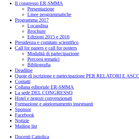
Il congresso ER-SMMA
Presentazione
Linee programmatiche
Programma 2017
Locandina
Brochure
Edizioni 2015 e 2016
Presidenza e comitato scientifico
Call for papers e call for posters
Modalità di partecipazione
Percorsi tematici
Bibliografia
Deadline
Quote di iscrizione e partecipazione PER RELATORI E A
Contatti
Collana editoriale ER-SMMA
La sede DEL CONGRESSO
Hotel e negozi convenzionati
Formazione e aggiornamento insegnanti
Sponsor
Facebook
Notizie
Mailing list
Docenti Cattolica