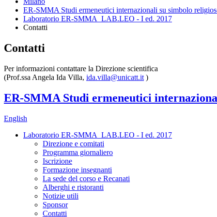
Milano
ER-SMMA Studi ermeneutici internazionali su simbolo religioso
Laboratorio ER-SMMA_LAB.LEO - I ed. 2017
Contatti
Contatti
Per informazioni contattare la Direzione scientifica
(Prof.ssa Angela Ida Villa,
ida.villa@unicatt.it
)
ER-SMMA Studi ermeneutici internazionali 
English
Laboratorio ER-SMMA_LAB.LEO - I ed. 2017
Direzione e comitati
Programma giornaliero
Iscrizione
Formazione insegnanti
La sede del corso e Recanati
Alberghi e ristoranti
Notizie utili
Sponsor
Contatti