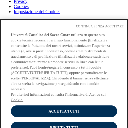
Privacy
Cookies
Impostazione dei Cookies
Cloudmail
Cloudmail icatt
CONTINUA SENZA ACCETTARE
WiFi e Eduroam
Università Cattolica del Sacro Cuore
utilizza su questo sito
OFF-CAMPUS
cookie tecnici necessari per il suo funzionamento (finalizzati a
Intranet
consentire la fruizione dei nostri servizi, ottimizzare l'esperienza
utente) e, ove si presti il consenso, cookie ed altri strumenti di
Biblioteca
tracciamento e di profilazione (finalizzati a elaborare statistiche
Librerie
Educatt
e comunicazioni mirate a proporre servizi in linea con le tue
CV Online
preferenze). Puoi fornire/negare il consenso a tutti i cookie
Albo fornitori
(ACCETTA TUTTI/RIFIUTA TUTTI), oppure personalizzare le
Bandi e gare
scelte (PERSONALIZZA). Chiudendo il banner senza effettuare
Verifica Certificati
alcuna scelta la navigazione proseguirà solo con i cookie
necessari.
Seguici su
Per ulteriori informazioni consulta l'
informativa di Ateneo sui
Cookie.
ACCETTA TUTTI
RIFIUTA TUTTI