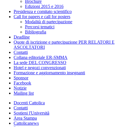
Brochure
Edizioni 2015 e 2016
Presidenza e comitato scientifico
Call for papers e call for posters
Modalità di partecipazione
Percorsi tematici
Bibliografia
Deadline
Quote di iscrizione e partecipazione PER RELATORI E
ASCOLTATORI
Contatti
Collana editoriale ER-SMMA
La sede DEL CONGRESSO
Hotel e negozi convenzionati
Formazione e aggiornamento insegnanti
Sponsor
Facebook
Notizie
Mailing list
Docenti Cattolica
Contatti
Sostieni l'Università
Area Stampa
Cattolicanews