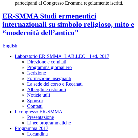
partecipanti al Congresso Er-smma regolarmente iscritti.
ER-SMMA Studi ermeneutici
internazionali su simbolo religioso, mito e
“modernità dell’antico"
English
Laboratorio ER-SMMA_LAB.LEO - I ed. 2017
Direzione e comitati
Programma giornaliero
Iscrizione
Formazione insegnanti
La sede del corso e Recanati
Alberghi e ristoranti
Notizie utili
Sponsor
Contatti
Il congresso ER-SMMA
Presentazione
Linee programmatiche
Programma 2017
Locandina