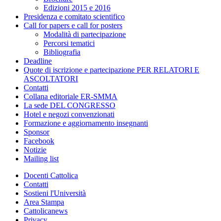
Edizioni 2015 e 2016
Presidenza e comitato scientifico
Call for papers e call for posters
Modalità di partecipazione
Percorsi tematici
Bibliografia
Deadline
Quote di iscrizione e partecipazione PER RELATORI E
ASCOLTATORI
Contatti
Collana editoriale ER-SMMA
La sede DEL CONGRESSO
Hotel e negozi convenzionati
Formazione e aggiornamento insegnanti
Sponsor
Facebook
Notizie
Mailing list
Docenti Cattolica
Contatti
Sostieni l'Università
Area Stampa
Cattolicanews
Privacy