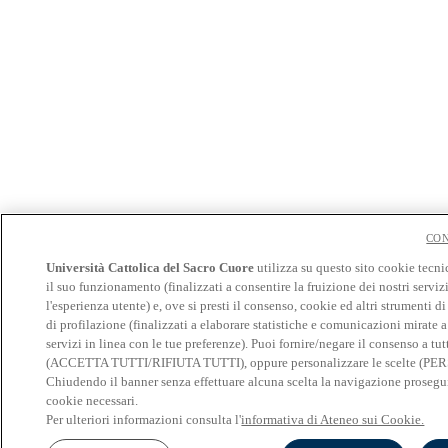
CON
Università Cattolica del Sacro Cuore
utilizza su questo sito cookie tecni
il suo funzionamento (finalizzati a consentire la fruizione dei nostri serviz
l'esperienza utente) e, ove si presti il consenso, cookie ed altri strumenti d
di profilazione (finalizzati a elaborare statistiche e comunicazioni mirate 
servizi in linea con le tue preferenze). Puoi fornire/negare il consenso a tut
(ACCETTA TUTTI/RIFIUTA TUTTI), oppure personalizzare le scelte (P
Chiudendo il banner senza effettuare alcuna scelta la navigazione prosegui
cookie necessari.
Per ulteriori informazioni consulta l'
informativa di Ateneo sui Cookie.