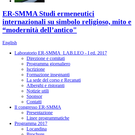
ER-SMMA Studi ermeneutici
internazionali su simbolo religioso, mito e
“modernità dell’antico"
English
Laboratorio ER-SMMA_LAB.LEO - I ed. 2017
Direzione e comitati
Programma giornaliero
Iscrizione
Formazione insegnanti
La sede del corso e Recanati
Alberghi e ristoranti
Notizie utili
Sponsor
Contatti
Il congresso ER-SMMA
Presentazione
Linee programmatiche
Programma 2017
Locandina
Brochure