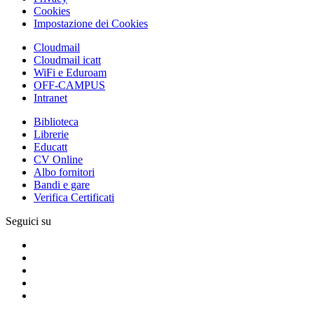
Cookies
Impostazione dei Cookies
Cloudmail
Cloudmail icatt
WiFi e Eduroam
OFF-CAMPUS
Intranet
Biblioteca
Librerie
Educatt
CV Online
Albo fornitori
Bandi e gare
Verifica Certificati
Seguici su