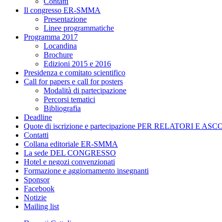
Contatti
Il congresso ER-SMMA
Presentazione
Linee programmatiche
Programma 2017
Locandina
Brochure
Edizioni 2015 e 2016
Presidenza e comitato scientifico
Call for papers e call for posters
Modalità di partecipazione
Percorsi tematici
Bibliografia
Deadline
Quote di iscrizione e partecipazione PER RELATORI E A
Contatti
Collana editoriale ER-SMMA
La sede DEL CONGRESSO
Hotel e negozi convenzionati
Formazione e aggiornamento insegnanti
Sponsor
Facebook
Notizie
Mailing list