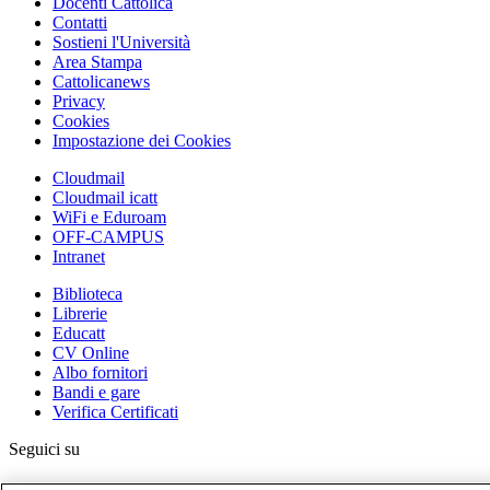
Docenti Cattolica
Contatti
Sostieni l'Università
Area Stampa
Cattolicanews
Privacy
Cookies
Impostazione dei Cookies
Cloudmail
Cloudmail icatt
WiFi e Eduroam
OFF-CAMPUS
Intranet
Biblioteca
Librerie
Educatt
CV Online
Albo fornitori
Bandi e gare
Verifica Certificati
Seguici su