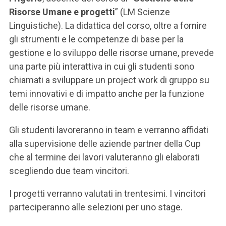
ACCEDI ALLA MAIL ICATT
Risorse Umane e progetti
” (LM Scienze
Linguistiche). La didattica del corso, oltre a fornire
SEI UN DOCENTE O UN MEMBRO DELLO STAFF
gli strumenti e le competenze di base per la
ACCEDI A CLOUDMAIL
gestione e lo sviluppo delle risorse umane, prevede
una parte più interattiva in cui gli studenti sono
chiamati a sviluppare un project work di gruppo su
temi innovativi e di impatto anche per la funzione
delle risorse umane.
Gli studenti lavoreranno in team e verranno affidati
alla supervisione delle aziende partner della Cup
che al termine dei lavori valuteranno gli elaborati
scegliendo due team vincitori.
I progetti verranno valutati in trentesimi. I vincitori
parteciperanno alle selezioni per uno stage.