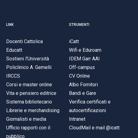
LINK
STRUMENTI
Docenti Cattolica
iCatt
Educatt
Wifi e Eduroam
Sostieni l'Università
IDEM Garr AAI
Policlinico A. Gemelli
Off-campus
IRCCS
CV Online
Corsi e master online
Albo Fornitori
Vita e pensiero editrice
Bandi e Gare
Sistema bibliotecario
Verifica certificati e
Librerie e merchandising
autocertificazioni
Giornalisti e media
Intranet
Ufficio rapporti con il
CloudMail e mail @icatt
pubblico