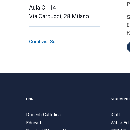
P
Aula C.114
Via Carducci, 28 Milano
S
E
R
Condividi Su
LINK
STRUMENTI
Docenti Cattolica
iCatt
Educatt
Wifi e E