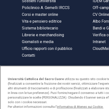
Sostieni l'Università
IDEM Gar
Policlinico A. Gemelli IRCCS
Off-cam
Corsi e master online
CV Onlin
Vita e pensiero editrice
Albo Forn
Sistema bibliotecario
Bandi e G
Librerie e merchandising
Verifica c
Giornalisti e media
Intranet
Ufficio rapporti con il pubblico
CloudMail
Contatti
Università Cattolica del Sacro Cuore
utilizza su questo sito cookie t
© Università Cattolica del Sacro Cuore
(finalizzati a consentire la fruizione dei nostri servizi, ottimizzare l'espe
Largo A. Gemelli 1, 20123 Milano
altri strumenti di tracciamento e di profilazione (finalizzati a elaborare 
in linea con le tue preferenze). Puoi fornire/negare il consenso a tutti 
PI 02133120150
personalizzare le scelte (PERSONALIZZA). Chiudendo il banner senza eff
solo con i cookie necessari.
Per ulteriori informazioni consulta l'
informativa di Ateneo sui Cookie.