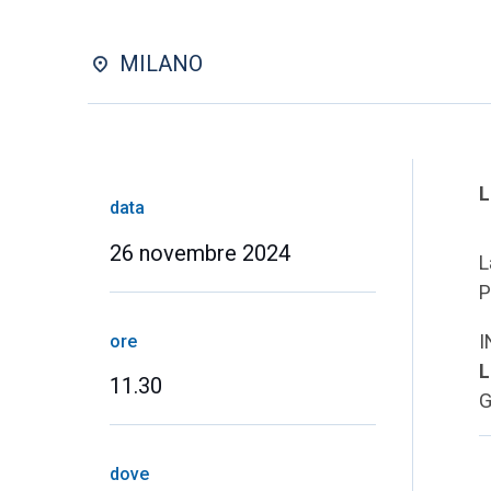
MILANO
L
data
26 novembre 2024
L
P
I
ore
L
11.30
G
dove