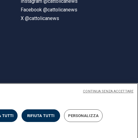
Instagram @cattolicanews
Facebook @cattolicanews
X @cattolicanews
CONTINUA SENZA ACCETTARE
ENGLISH
 TUTTI
RIFIUTA TUTTI
PERSONALIZZA
Privacy
Accessibilità
Cookies
Impostazione Cookies