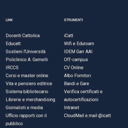
LINK
STRUMENTI
Docenti Cattolica
iCatt
Educatt
Wifi e Eduroam
Sostieni l'Università
IDEM Garr AAI
Policlinico A. Gemelli
Off-campus
IRCCS
CV Online
Corsi e master online
Albo Fornitori
Vita e pensiero editrice
Bandi e Gare
Sistema bibliotecario
Verifica certificati e
Librerie e merchandising
autocertificazioni
Giornalisti e media
Intranet
Ufficio rapporti con il
CloudMail e mail @icatt
pubblico