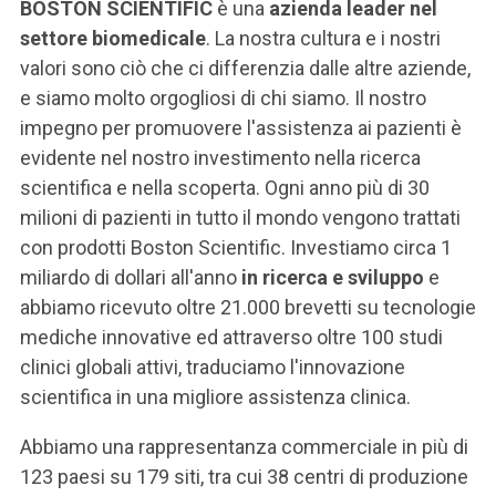
ACCEDI ALLA MAIL ICATT
BOSTON SCIENTIFIC
è una
azienda leader nel
settore biomedicale
. La nostra cultura e i nostri
SEI UN DOCENTE O UN MEMBRO DELLO STAFF
valori sono ciò che ci differenzia dalle altre aziende,
e siamo molto orgogliosi di chi siamo. Il nostro
ACCEDI A CLOUDMAIL
impegno per promuovere l'assistenza ai pazienti è
evidente nel nostro investimento nella ricerca
scientifica e nella scoperta. Ogni anno più di 30
milioni di pazienti in tutto il mondo vengono trattati
con prodotti Boston Scientific. Investiamo circa 1
miliardo di dollari all'anno
in ricerca e sviluppo
e
abbiamo ricevuto oltre 21.000 brevetti su tecnologie
mediche innovative ed attraverso oltre 100 studi
clinici globali attivi, traduciamo l'innovazione
scientifica in una migliore assistenza clinica.
Abbiamo una rappresentanza commerciale in più di
123 paesi su 179 siti, tra cui 38 centri di produzione