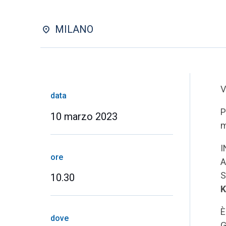
MILANO
V
data
P
10 marzo 2023
m
I
ore
A
S
10.30
È
dove
G