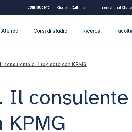
Futuri studenti
Studenti Cattolica
International Stude
Ateneo
Corsi di studio
Ricerca
Facolt
 Il consulente e il revisore con KPMG
 Il consulente 
on KPMG