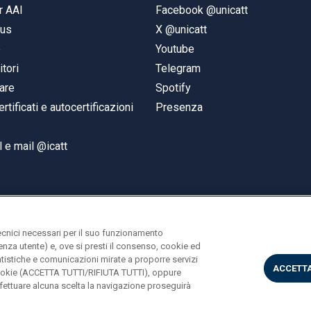
r AAI
Facebook @unicatt
pus
X @unicatt
e
Youtube
itori
Telegram
are
Spotify
ertificati e autocertificazioni
Presenza
 e mail @icatt
ecnici necessari per il suo funzionamento
rienza utente) e, ove si presti il consenso, cookie ed
statistiche e comunicazioni mirate a proporre servizi
ACCETTA
i cookie (ACCETTA TUTTI/RIFIUTA TUTTI), oppure
ettuare alcuna scelta la navigazione proseguirà