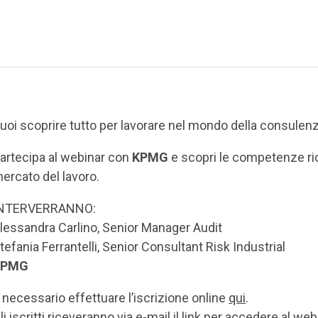
uoi scoprire tutto per lavorare nel mondo della consulenz
artecipa al webinar con
KPMG
e scopri le competenze ric
ercato del lavoro.
NTERVERRANNO:
lessandra Carlino, Senior Manager Audit
tefania Ferrantelli, Senior Consultant Risk Industrial
KPMG
 necessario effettuare l’iscrizione online
qui
.
li iscritti riceveranno via e-mail il link per accedere al web