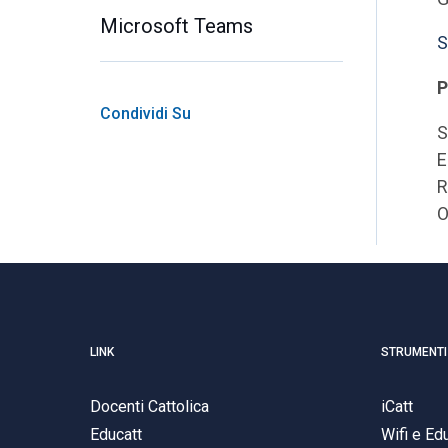
Microsoft Teams
S
P
Condividi Su
S
E
R
O
LINK
STRUMENTI
Docenti Cattolica
iCatt
Educatt
Wifi e E