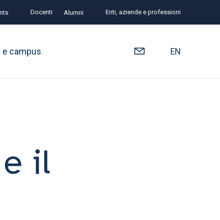
Docenti
Enti, aziende e professioni
nts
Alumni
à e campus
EN
e il