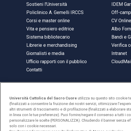
Sostieni l'Università
IDEM Gar
Policlinico A. Gemelli IRCCS
Off-cam
Corsi e master online
CV Onlin
Vita e pensiero editrice
Albo Forn
Sistema bibliotecario
Bandi e G
Librerie e merchandising
Verifica c
Giornalisti e media
Intranet
Ufficio rapporti con il pubblico
CloudMail
Contatti
Università Cattolica del Sacro Cuore
utilizza su questo sito cookie t
© Università Cattolica del Sacro Cuore
(finalizzati a consentire la fruizione dei nostri servizi, ottimizzare l'espe
Largo A. Gemelli 1, 20123 Milano
altri strumenti di tracciamento e di profilazione (finalizzati a elaborare 
in linea con le tue preferenze). Puoi fornire/negare il consenso a tutti 
PI 02133120150
personalizzare le scelte (PERSONALIZZA). Chiudendo il banner senza eff
solo con i cookie necessari.