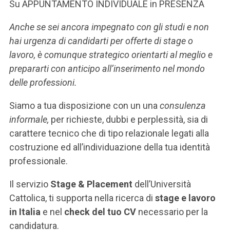
ACCEDI ALLA MAIL ICATT
Su APPUNTAMENTO INDIVIDUALE in PRESENZA
Anche se sei ancora impegnato con gli studi e non
SEI UN DOCENTE O UN MEMBRO DELLO STAFF
hai urgenza di candidarti per offerte di stage o
ACCEDI A CLOUDMAIL
lavoro, è comunque strategico orientarti al meglio e
prepararti con anticipo all’inserimento nel mondo
delle professioni.
Siamo a tua disposizione con un una
consulenza
informale,
per richieste, dubbi e perplessità, sia di
carattere tecnico che di tipo relazionale legati alla
costruzione ed all’individuazione della tua identità
professionale.
Il servizio
Stage & Placement
dell’Università
Cattolica, ti supporta nella ricerca di
stage e lavoro
in Italia
e nel
check del tuo CV
necessario per la
candidatura.