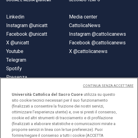
Linkedin
Media center
Instagram @unicatt
CattolicaNews
Facebook @unicatt
Instagram @cattolicanews
X @unicatt
Facebook @cattolicanews
Youtube
X @cattolicanews
Telegram
Spotify
Presenza
CONTINUA SENZA ACCETTARE
Università Cattolica del Sacro Cuore
utilizza su questo
sito cookie tecnici necessari per il suo funzionamento
(finalizzati a consentire la fruizione dei nostri servizi,
ottimizzare l'esperienza utente) e, ove si presti il consenso,
© Università Cattolica del Sacro Cuore
cookie ed altri strumenti di tracciamento e di profilazione
Largo A. Gemelli 1, 20123 Milano
(finalizzati a elaborare statistiche e comunicazioni mirate a
proporre servizi in linea con le tue preferenze). Puoi
PI 02133120150
fornire/negare il consenso a tutti i cookie (ACCETTA