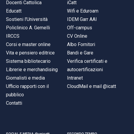
Docenti Cattolica
iCatt
Educatt
Wifi e Eduroam
Sostieni l'Università
IDEM Garr AAI
Policlinico A. Gemelli
Off-campus
IRCCS
CV Online
Corsi e master online
Albo Fornitori
Vita e pensiero editrice
Bandi e Gare
Sistema bibliotecario
Verifica certificati e
Librerie e merchandising
autocertificazioni
Giornalisti e media
Intranet
Ufficio rapporti con il
CloudMail e mail @icatt
pubblico
Contatti
SOCIAL E MEDIA @unicatt
SECONDO TEMPO