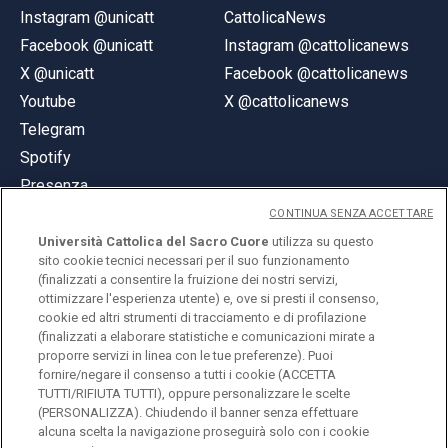
Instagram @unicatt
CattolicaNews
Facebook @unicatt
Instagram @cattolicanews
X @unicatt
Facebook @cattolicanews
Youtube
X @cattolicanews
Telegram
Spotify
Presenza
CONTINUA SENZA ACCETTARE
Università Cattolica del Sacro Cuore
utilizza su questo
sito cookie tecnici necessari per il suo funzionamento
(finalizzati a consentire la fruizione dei nostri servizi,
ottimizzare l'esperienza utente) e, ove si presti il consenso,
© Università Cattolica del Sacro Cuore
cookie ed altri strumenti di tracciamento e di profilazione
Largo A. Gemelli 1, 20123 Milano
(finalizzati a elaborare statistiche e comunicazioni mirate a
proporre servizi in linea con le tue preferenze). Puoi
PI 02133120150
fornire/negare il consenso a tutti i cookie (ACCETTA
TUTTI/RIFIUTA TUTTI), oppure personalizzare le scelte
(PERSONALIZZA). Chiudendo il banner senza effettuare
alcuna scelta la navigazione proseguirà solo con i cookie
ENGLISH