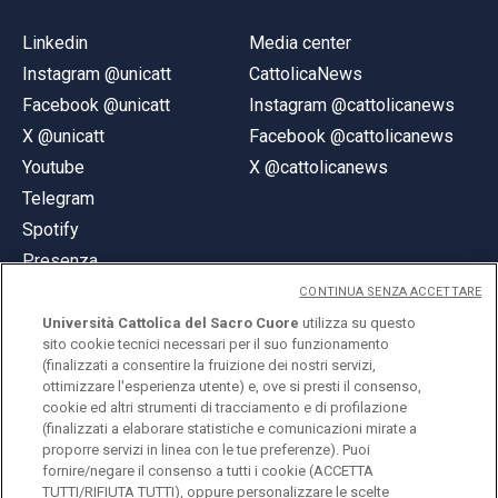
Linkedin
Media center
Instagram @unicatt
CattolicaNews
Facebook @unicatt
Instagram @cattolicanews
X @unicatt
Facebook @cattolicanews
Youtube
X @cattolicanews
Telegram
Spotify
Presenza
CONTINUA SENZA ACCETTARE
Università Cattolica del Sacro Cuore
utilizza su questo
sito cookie tecnici necessari per il suo funzionamento
(finalizzati a consentire la fruizione dei nostri servizi,
ottimizzare l'esperienza utente) e, ove si presti il consenso,
© Università Cattolica del Sacro Cuore
cookie ed altri strumenti di tracciamento e di profilazione
Largo A. Gemelli 1, 20123 Milano
(finalizzati a elaborare statistiche e comunicazioni mirate a
proporre servizi in linea con le tue preferenze). Puoi
PI 02133120150
fornire/negare il consenso a tutti i cookie (ACCETTA
TUTTI/RIFIUTA TUTTI), oppure personalizzare le scelte