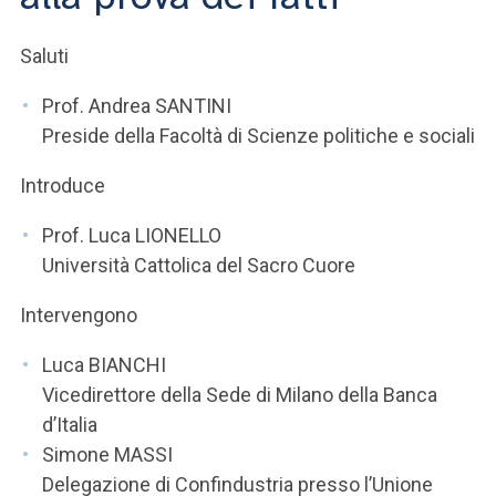
ACCEDI ALLA MAIL ICATT
Saluti
SEI UN DOCENTE O UN MEMBRO DELLO STAFF
Prof. Andrea SANTINI
ACCEDI A CLOUDMAIL
Preside della Facoltà di Scienze politiche e sociali
Introduce
Prof. Luca LIONELLO
Università Cattolica del Sacro Cuore
Intervengono
Luca BIANCHI
Vicedirettore della Sede di Milano della Banca
d’Italia
Simone MASSI
Delegazione di Confindustria presso l’Unione