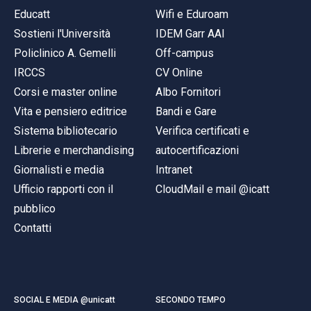
Educatt
Wifi e Eduroam
Sostieni l'Università
IDEM Garr AAI
Policlinico A. Gemelli
Off-campus
IRCCS
CV Online
Corsi e master online
Albo Fornitori
Vita e pensiero editrice
Bandi e Gare
Sistema bibliotecario
Verifica certificati e
Librerie e merchandising
autocertificazioni
Giornalisti e media
Intranet
Ufficio rapporti con il
CloudMail e mail @icatt
pubblico
Contatti
SOCIAL E MEDIA @unicatt
SECONDO TEMPO