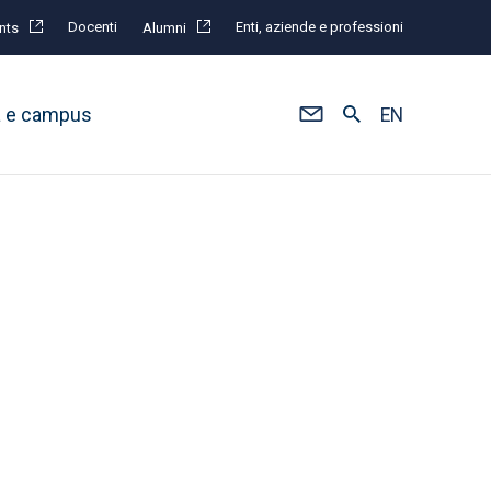
Docenti
Enti, aziende e professioni
nts
Alumni
à e campus
EN