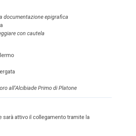
alla documentazione epigrafica
la
eggiare con cautela
alermo
Vergata
ro all’Alcibiade Primo di Platone
e sarà attivo il collegamento tramite la