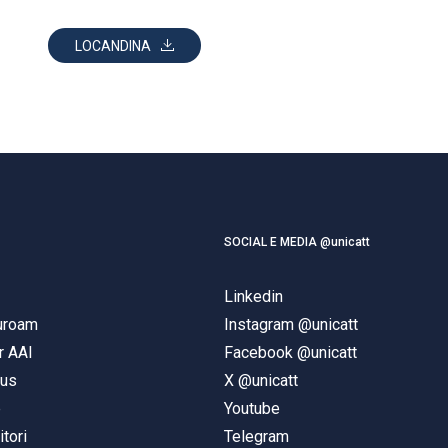
LOCANDINA
SOCIAL E MEDIA @unicatt
Linkedin
duroam
Instagram @unicatt
r AAI
Facebook @unicatt
pus
X @unicatt
e
Youtube
itori
Telegram