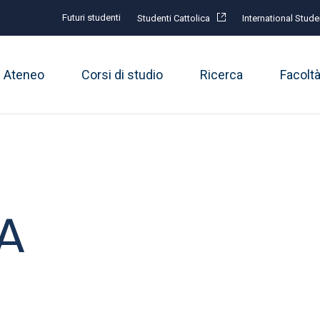
Futuri studenti
Studenti Cattolica
International Stude
Ateneo
Corsi di studio
Ricerca
Facolt
A