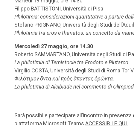
Martedì 19 maggio, ore 14.30
Filippo BATTISTONI, Università di Pisa
Philotimia: considerazioni quantitative a partire d
Stefano PRIGNANO, Università degli Studi dell’Aqui
Philotimia tra eros e thanatos: un concetto da man
Mercoledì 27 maggio, ore 14.30
Roberto SAMMARTANO, Università degli Studi di P
La philotimia di Temistocle tra Erodoto e Plutarco
Virgilio COSTA, Università degli Studi di Roma Tor 
Φιλότιμον ὄντα καὶ πρὸς ἅπαντας ὁρῶντα.
La philotimia di Alcibiade nel commento di Olimpiodo
Sarà possibile partecipare all’incontro in presenza 
piattaforma Microsoft Teams
ACCESSIBILE QUI.