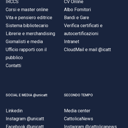
IRCCS
CV Online
Corsi e master online
Albo Fornitori
Vita e pensiero editrice
Bandi e Gare
Sistema bibliotecario
Verifica certificati e
Librerie e merchandising
autocertificazioni
Giornalisti e media
Intranet
Ufficio rapporti con il
CloudMail e mail @icatt
pubblico
Contatti
SOCIAL E MEDIA @unicatt
SECONDO TEMPO
Linkedin
Media center
Instagram @unicatt
CattolicaNews
Facebook @unicatt
Instagram @cattolicanews