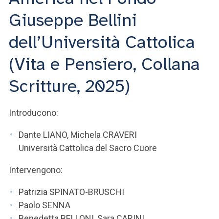
ACCEDI ALLA MAIL ICATT
Giuseppe Bellini
SEI UN DOCENTE O UN MEMBRO DELLO STAFF
dell’Università Cattolica
ACCEDI A CLOUDMAIL
(Vita e Pensiero, Collana
Scritture, 2025)
Introducono:
Dante LIANO, Michela CRAVERI
Università Cattolica del Sacro Cuore
Intervengono:
Patrizia SPINATO-BRUSCHI
Paolo SENNA
Benedetta BELLONI, Sara CARINI