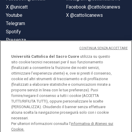
X @unicatt
Facebook @cattolicanews
Youtube
X @cattolicanews
Telegram
Spotify
Presenza
CONTINUA SENZA ACCETTARE
Università Cattolica del Sacro Cuore
utilizza su questo
sito cookie tecnici necessari per il suo funzionamento
(finalizzati a consentire la fruizione dei nostri servizi,
ottimizzare l'esperienza utente) e, ove si presti il consenso,
© Università Cattolica del Sacro Cuore
cookie ed altri strumenti di tracciamento e di profilazione
Largo A. Gemelli 1, 20123 Milano
(finalizzati a elaborare statistiche e comunicazioni mirate a
proporre servizi in linea con le tue preferenze). Puoi
PI 02133120150
fornire/negare il consenso a tutti i cookie (ACCETTA
TUTTI/RIFIUTA TUTTI), oppure personalizzare le scelte
(PERSONALIZZA). Chiudendo il banner senza effettuare
alcuna scelta la navigazione proseguirà solo con i cookie
ENGLISH
necessari.
Per ulteriori informazioni consulta l'
informativa di Ateneo sui
Cookie.