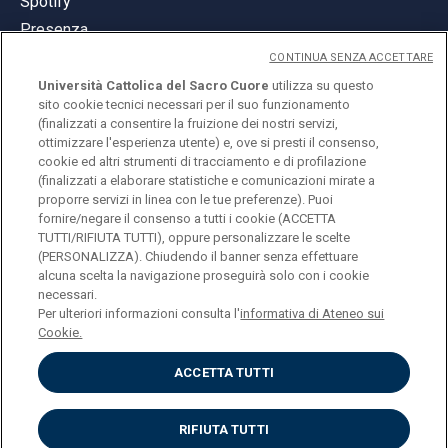
Spotify
Presenza
CONTINUA SENZA ACCETTARE
Università Cattolica del Sacro Cuore
utilizza su questo
sito cookie tecnici necessari per il suo funzionamento
(finalizzati a consentire la fruizione dei nostri servizi,
ottimizzare l'esperienza utente) e, ove si presti il consenso,
© Università Cattolica del Sacro Cuore
cookie ed altri strumenti di tracciamento e di profilazione
Largo A. Gemelli 1, 20123 Milano
(finalizzati a elaborare statistiche e comunicazioni mirate a
proporre servizi in linea con le tue preferenze). Puoi
PI 02133120150
fornire/negare il consenso a tutti i cookie (ACCETTA
TUTTI/RIFIUTA TUTTI), oppure personalizzare le scelte
(PERSONALIZZA). Chiudendo il banner senza effettuare
alcuna scelta la navigazione proseguirà solo con i cookie
ENGLISH
necessari.
Per ulteriori informazioni consulta l'
informativa di Ateneo sui
Cookie.
ACCETTA TUTTI
Privacy
Accessibilità
Cookies
RIFIUTA TUTTI
Impostazione Cookies