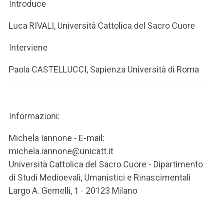
ACCEDI ALLA MAIL ICATT
Introduce
Luca RIVALI, Università Cattolica del Sacro Cuore
SEI UN DOCENTE O UN MEMBRO DELLO STAFF
Interviene
ACCEDI A CLOUDMAIL
Paola CASTELLUCCI, Sapienza Università di Roma
Informazioni:
Michela Iannone - E-mail:
michela.iannone@unicatt.it
Università Cattolica del Sacro Cuore - Dipartimento
di Studi Medioevali, Umanistici e Rinascimentali
Largo A. Gemelli, 1 - 20123 Milano