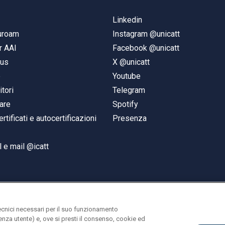
Linkedin
duroam
Instagram @unicatt
r AAI
Facebook @unicatt
pus
X @unicatt
e
Youtube
itori
Telegram
are
Spotify
ertificati e autocertificazioni
Presenza
 e mail @icatt
ecnici necessari per il suo funzionamento
rienza utente) e, ove si presti il consenso, cookie ed