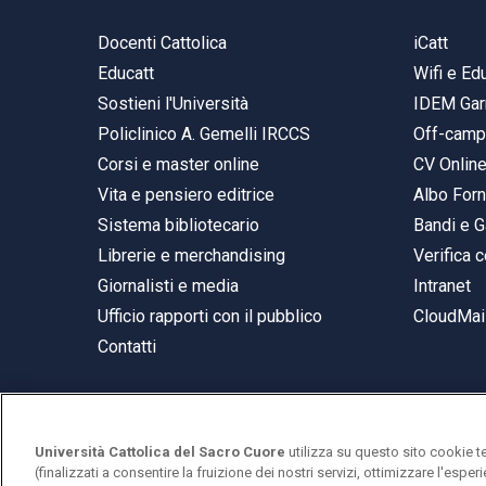
Docenti Cattolica
iCatt
Educatt
Wifi e E
Sostieni l'Università
IDEM Gar
Policlinico A. Gemelli IRCCS
Off-cam
Corsi e master online
CV Onlin
Vita e pensiero editrice
Albo Forn
Sistema bibliotecario
Bandi e G
Librerie e merchandising
Verifica c
Giornalisti e media
Intranet
Ufficio rapporti con il pubblico
CloudMail
Contatti
Università Cattolica del Sacro Cuore
utilizza su questo sito cookie t
© Università Cattolica del Sacro Cuore
(finalizzati a consentire la fruizione dei nostri servizi, ottimizzare l'espe