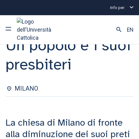
Info per:
Eventi
Milano
Un popolo e i suoi presbiteri
LEZIONE APERTA | 17 NOVEMBRE 2023
EN
Un popolo e i suoi
Ateneo
presbiteri
Corsi di studio
Ricerca
MILANO
Facoltà e campus
La chiesa di Milano di fronte
SEI UNO STUDENTE ISCRITTO?
alla diminuzione dei suoi preti