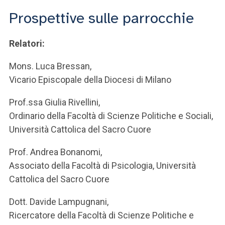
ACCEDI ALLA MAIL ICATT
Prospettive sulle parrocchie
SEI UN DOCENTE O UN MEMBRO DELLO STAFF
Relatori:
ACCEDI A CLOUDMAIL
Mons. Luca Bressan,
Vicario Episcopale della Diocesi di Milano
Prof.ssa Giulia Rivellini,
Ordinario della Facoltà di Scienze Politiche e Sociali,
Università Cattolica del Sacro Cuore
Prof. Andrea Bonanomi,
Associato della Facoltà di Psicologia, Università
Cattolica del Sacro Cuore
Dott. Davide Lampugnani,
Ricercatore della Facoltà di Scienze Politiche e