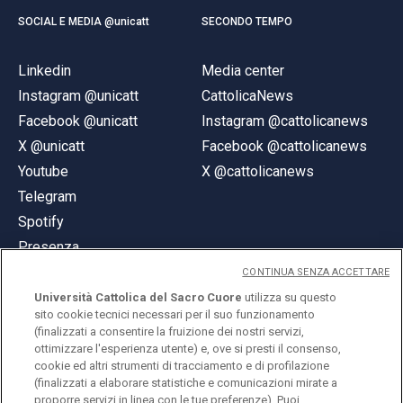
SOCIAL E MEDIA @unicatt
SECONDO TEMPO
Linkedin
Media center
Instagram @unicatt
CattolicaNews
Facebook @unicatt
Instagram @cattolicanews
X @unicatt
Facebook @cattolicanews
Youtube
X @cattolicanews
Telegram
Spotify
Presenza
CONTINUA SENZA ACCETTARE
Università Cattolica del Sacro Cuore
utilizza su questo
sito cookie tecnici necessari per il suo funzionamento
(finalizzati a consentire la fruizione dei nostri servizi,
ottimizzare l'esperienza utente) e, ove si presti il consenso,
© Università Cattolica del Sacro Cuore
cookie ed altri strumenti di tracciamento e di profilazione
Largo A. Gemelli 1, 20123 Milano
(finalizzati a elaborare statistiche e comunicazioni mirate a
proporre servizi in linea con le tue preferenze). Puoi