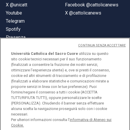
X @unicatt
Facebook @cattolicanews
Youtube
X @cattolicanews
Telegram
Spotify
Presenza
CONTINUA SENZA ACCETTARE
Università Cattolica del Sacro Cuore
utilizza su questo
sito cookie tecnici necessari per il suo funzionamento
(finalizzati a consentire la fruizione dei nostri servizi,
ottimizzare l'esperienza utente) e, ove si presti il consenso,
© Università Cattolica del Sacro Cuore
cookie ed altri strumenti di tracciamento e di profilazione
Largo A. Gemelli 1, 20123 Milano
(finalizzati a elaborare statistiche e comunicazioni mirate a
proporre servizi in linea con le tue preferenze). Puoi
PI 02133120150
fornire/negare il consenso a tutti i cookie (ACCETTA
TUTTI/RIFIUTA TUTTI), oppure personalizzare le scelte
(PERSONALIZZA). Chiudendo il banner senza effettuare
alcuna scelta la navigazione proseguirà solo con i cookie
ENGLISH
necessari.
Per ulteriori informazioni consulta l'
informativa di Ateneo sui
Cookie.