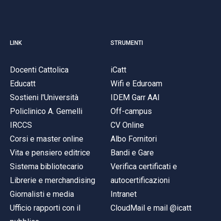
ACCEDI ALLA MAIL ICATT
SEI UN DOCENTE O UN MEMBRO DELLO STAFF
LINK
STRUMENTI
ACCEDI A CLOUDMAIL
Docenti Cattolica
iCatt
Educatt
Wifi e Eduroam
Sostieni l'Università
IDEM Garr AAI
Policlinico A. Gemelli
Off-campus
IRCCS
CV Online
Corsi e master online
Albo Fornitori
Vita e pensiero editrice
Bandi e Gare
Sistema bibliotecario
Verifica certificati e
Librerie e merchandising
autocertificazioni
Giornalisti e media
Intranet
Ufficio rapporti con il
CloudMail e mail @icatt