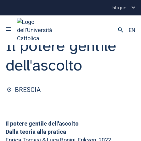
Info per:
Eventi
Brescia
Il potere gentile dell'ascolto
LEZIONE APERTA | 04 DICEMBRE 2024
EN
Il potere gentile
Ateneo
dell'ascolto
Corsi di studio
Ricerca
BRESCIA
Facoltà e campus
Il potere gentile dell'ascolto
SEI UNO STUDENTE ISCRITTO?
Dalla teoria alla pratica
Enrica Tomasi & Luca Bonini, Erikson, 2022