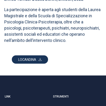
ACCEDI ALLA MAIL ICATT
La partecipazione è aperta agli studenti della Laurea
SEI UN DOCENTE O UN MEMBRO DELLO STAFF
Magistrale e della Scuola di Specializzazione in
Psicologia Clinica-Psicoterapia, oltre che a
ACCEDI A CLOUDMAIL
psicologi, psicoterapeuti, psichiatri, neuropsichiatri,
assistenti sociali ed educatori che operano
nell’ambito dell’intervento clinico.
LOCANDINA
LINK
STRUMENTI