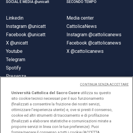
SOCIAL E MEDIA @unicatt
SECONDO TEMPO
Linkedin
Media center
Instagram @unicatt
CattolicaNews
Facebook @unicatt
Instagram @cattolicanews
X @unicatt
Facebook @cattolicanews
Youtube
X @cattolicanews
Telegram
Spotify
Presenza
CONTINUA SENZA ACCETTARE
Università Cattolica del Sacro Cuore
utilizza su questo
sito cookie tecnici necessari per il suo funzionamento
(finalizzati a consentire la fruizione dei nostri servizi,
ottimizzare l'esperienza utente) e, ove si presti il consenso,
© Università Cattolica del Sacro Cuore
cookie ed altri strumenti di tracciamento e di profilazione
Largo A. Gemelli 1, 20123 Milano
(finalizzati a elaborare statistiche e comunicazioni mirate a
proporre servizi in linea con le tue preferenze). Puoi
PI 02133120150
fornire/negare il consenso a tutti i cookie (ACCETTA