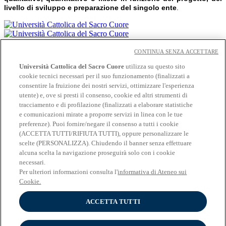
livello di sviluppo e preparazione del singolo ente
.
Area
Amministrazione e bilancio
CONTINUA SENZA ACCETTARE
Area
Comunicazione e management
Università Cattolica del Sacro Cuore
utilizza su questo sito
Area
Fundraising e finanza
cookie tecnici necessari per il suo funzionamento (finalizzati a
Area
Normativa
consentire la fruizione dei nostri servizi, ottimizzare l'esperienza
Area
Pedagogia e psicologia
utente) e, ove si presti il consenso, cookie ed altri strumenti di
Area
Sociologia, organizzazione, società e salute
tracciamento e di profilazione (finalizzati a elaborare statistiche
Chi siamo
e comunicazioni mirate a proporre servizi in linea con le tue
Le nostre attività
preferenze). Puoi fornire/negare il consenso a tutti i cookie
La nostra faculty
(ACCETTA TUTTI/RIFIUTA TUTTI), oppure personalizzare le
Contatti
scelte (PERSONALIZZA). Chiudendo il banner senza effettuare
News ed Eventi
alcuna scelta la navigazione proseguirà solo con i cookie
necessari.
Social
Per ulteriori informazioni consulta l'
informativa di Ateneo sui
Cookie.
Seguici su Facebook
Seguici su Twitter
ACCETTA TUTTI
Seguici su Linkedin
Scrivici