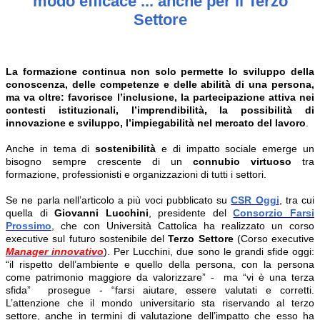
modo efficace ... anche per il Terzo
Settore
La formazione continua non solo permette lo sviluppo della
conoscenza, delle competenze e delle abilità di una persona,
ma va oltre: favorisce l’inclusione, la partecipazione attiva nei
contesti istituzionali, l’imprendibilità, la possibilità di
innovazione e sviluppo, l’impiegabilità nel mercato del lavoro
.
Anche in tema di
sostenibilità
e di impatto sociale emerge un
bisogno sempre crescente di un
connubio virtuoso
tra
formazione, professionisti e organizzazioni di tutti i settori.
Se ne parla nell’articolo a più voci pubblicato su
CSR Oggi
, tra cui
quella di
Giovanni Lucchini
, presidente del
Consorzio Farsi
Prossimo
, che con Università Cattolica ha realizzato un corso
executive sul futuro sostenibile del
Terzo Settore
(Corso executive
Manager innovativo
). Per Lucchini, due sono le grandi sfide oggi:
“il rispetto dell’ambiente e quello della persona, con la persona
come patrimonio maggiore da valorizzare” - ma “vi è una terza
sfida” prosegue - “farsi aiutare, essere valutati e corretti.
L’attenzione che il mondo universitario sta riservando al terzo
settore, anche in termini di valutazione dell’impatto che esso ha