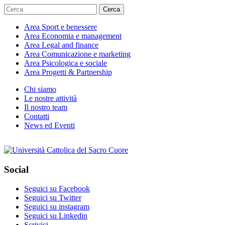
Cerca
Area
Sport e benessere
Area
Economia e management
Area
Legal and finance
Area
Comunicazione e marketing
Area
Psicologica e sociale
Area
Progetti & Partnership
Chi siamo
Le nostre attività
Il nostro team
Contatti
News ed Eventi
Social
Seguici su Facebook
Seguici su Twitter
Seguici su instagram
Seguici su Linkedin
Scrivici