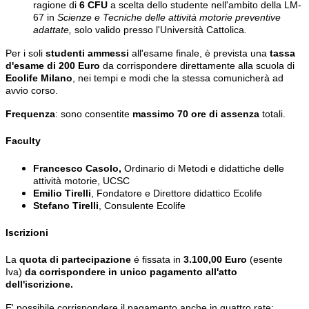
ragione di
6 CFU
a scelta dello studente nell'ambito della LM-
67 in
Scienze e Tecniche delle attività motorie preventive
adattate,
solo valido presso l'Università Cattolica
.
Per i soli
studenti ammessi
all'esame finale, è prevista una
tassa
d'esame di 200 Euro
da corrispondere direttamente alla scuola di
Ecolife Milano
, nei tempi e modi che la stessa comunicherà ad
avvio corso.
Frequenza
: sono consentite
massimo 70 ore di assenza
totali.
Faculty
Francesco Casolo,
Ordinario di Metodi e didattiche delle
attività motorie, UCSC
Emilio Tirelli
, Fondatore e Direttore didattico Ecolife
Stefano Tirelli
, Consulente Ecolife
Iscrizioni
La
quota di partecipazione
é fissata in
3.100,00 Euro
(esente
Iva)
da corrispondere in unico pagamento all'atto
dell'iscrizione.
E' possibile corrispondere il pagamento anche in quattro rate: