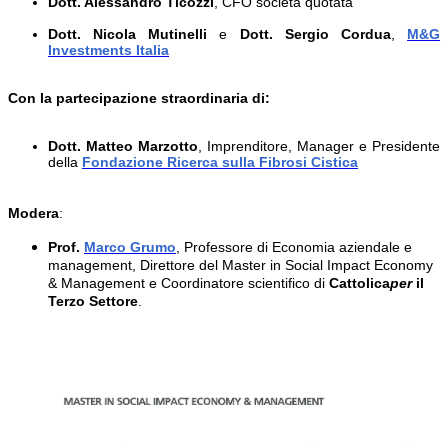
Dott. Alessandro
Ticozzi
,
CFO società quotata
Dott. Nicola
Mutinelli
e
Dott.
Sergio
Cordua
,
M&G
Investments Italia
C
on la partecipazione straordinaria di:
Dott. Matteo Marzotto
,
Imprenditore, Manager e Presidente
della
Fondazione Ricerca sulla Fibrosi Cistica
Modera
:
Prof.
Marco Grumo
, Professore di Economia aziendale e
management, Direttore del Master in Social Impact Economy
& Management e Coordinatore scientifico di
Cattolica
per
il
Terzo Settore
.