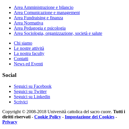
Area
Amministrazione e bilancio
Area
Comunicazione e management
Area
Fundraising e finanza
Area
Normativa
Area
Pedagogia e psicologia
Area
Sociologia, organizzazione, società e salute
Chi siamo
Le nostre attività
La nostra faculty
Contatti
News ed Eventi
Social
Seguici su Facebook
Seguici su Twitter
Seguici su Linkedin
Scrivici
Copyright © 2008-2018 Università cattolica del sacro cuore.
Tutti i
diritti riservati
-
Cookie Policy
-
Impostazione dei Cookies
-
Privacy