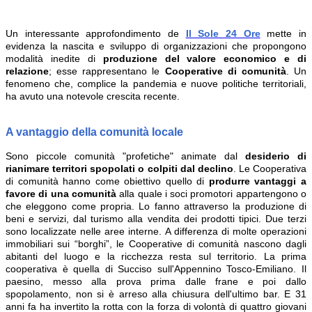
Un interessante approfondimento de
Il Sole 24 Ore
mette in
evidenza la nascita e sviluppo di organizzazioni che propongono
modalità inedite di
produzione del valore economico e di
relazione
; esse rappresentano le
Cooperative di comunità
. Un
fenomeno che, complice la pandemia e nuove politiche territoriali,
ha avuto una notevole crescita recente.
A vantaggio della comunità locale
Sono piccole comunità "profetiche" animate dal
desiderio di
rianimare territori spopolati o colpiti dal declino
. Le Cooperativa
di comunità hanno come obiettivo quello di
produrre vantaggi a
favore di una comunità
alla quale i soci promotori appartengono o
che eleggono come propria. Lo fanno attraverso la produzione di
beni e servizi, dal turismo alla vendita dei prodotti tipici. Due terzi
sono localizzate nelle aree interne. A differenza di molte operazioni
immobiliari sui “borghi”, le Cooperative di comunità nascono dagli
abitanti del luogo e la ricchezza resta sul territorio. La prima
cooperativa è quella di Succiso sull'Appennino Tosco-Emiliano. Il
paesino, messo alla prova prima dalle frane e poi dallo
spopolamento, non si è arreso alla chiusura dell'ultimo bar. E 31
anni fa ha invertito la rotta con la forza di volontà di quattro giovani