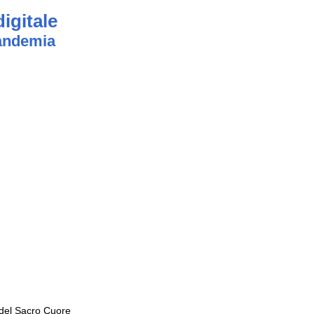
igitale
pandemia
a del Sacro Cuore