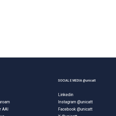
SOCIAL E MEDIA @unicatt
Linkedin
duroam
Instagram @unicatt
r AAI
Facebook @unicatt