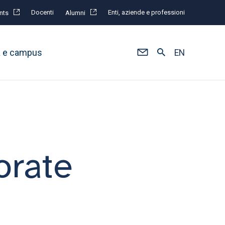
Docenti
Enti, aziende e professioni
nts
Alumni
à e campus
EN
orate