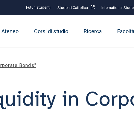
Futuri studenti
Studenti Cattolica
International Stude
Ateneo
Corsi di studio
Ricerca
Facolt
Corporate Bonds"
iquidity in Corp