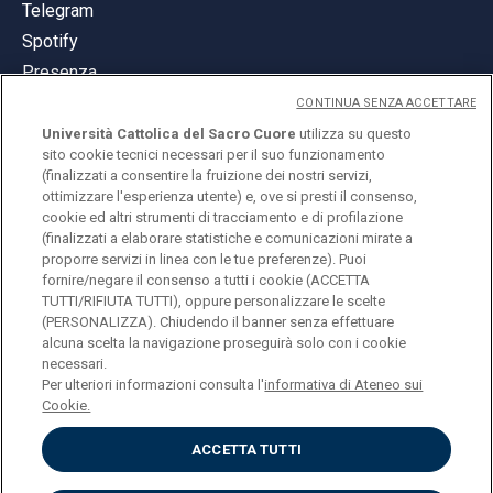
Telegram
Spotify
Presenza
CONTINUA SENZA ACCETTARE
Università Cattolica del Sacro Cuore
utilizza su questo
sito cookie tecnici necessari per il suo funzionamento
(finalizzati a consentire la fruizione dei nostri servizi,
ottimizzare l'esperienza utente) e, ove si presti il consenso,
© Università Cattolica del Sacro Cuore
cookie ed altri strumenti di tracciamento e di profilazione
Largo A. Gemelli 1, 20123 Milano
(finalizzati a elaborare statistiche e comunicazioni mirate a
proporre servizi in linea con le tue preferenze). Puoi
PI 02133120150
fornire/negare il consenso a tutti i cookie (ACCETTA
TUTTI/RIFIUTA TUTTI), oppure personalizzare le scelte
(PERSONALIZZA). Chiudendo il banner senza effettuare
alcuna scelta la navigazione proseguirà solo con i cookie
ENGLISH
necessari.
Per ulteriori informazioni consulta l'
informativa di Ateneo sui
Cookie.
ACCETTA TUTTI
Privacy
Accessibilità