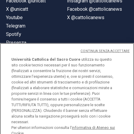
Facebook @unicatt
Instagram @cattolicanews
X @unicatt
Facebook @cattolicanews
Youtube
X @cattolicanews
Telegram
Spotify
Presenza
CONTINUA SENZA ACCETTARE
Università Cattolica del Sacro Cuore
utilizza su questo
sito cookie tecnici necessari per il suo funzionamento
(finalizzati a consentire la fruizione dei nostri servizi,
ottimizzare l'esperienza utente) e, ove si presti il consenso,
© Università Cattolica del Sacro Cuore
cookie ed altri strumenti di tracciamento e di profilazione
Largo A. Gemelli 1, 20123 Milano
(finalizzati a elaborare statistiche e comunicazioni mirate a
proporre servizi in linea con le tue preferenze). Puoi
PI 02133120150
fornire/negare il consenso a tutti i cookie (ACCETTA
TUTTI/RIFIUTA TUTTI), oppure personalizzare le scelte
(PERSONALIZZA). Chiudendo il banner senza effettuare
alcuna scelta la navigazione proseguirà solo con i cookie
ENGLISH
necessari.
Per ulteriori informazioni consulta l'
informativa di Ateneo sui
Cookie.