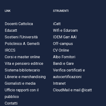
LINK
STRUMENTI
Docenti Cattolica
iCatt
Educatt
Wifi e Eduroam
Sostieni l'Università
IDEM Garr AAI
Policlinico A. Gemelli
Off-campus
IRCCS
CV Online
Corsi e master online
Albo Fornitori
Vita e pensiero editrice
Bandi e Gare
Sistema bibliotecario
Verifica certificati e
Librerie e merchandising
autocertificazioni
Giornalisti e media
Intranet
Ufficio rapporti con il
CloudMail e mail @icatt
pubblico
Contatti