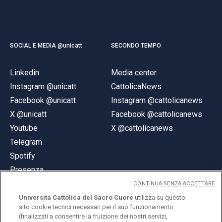
SOCIAL E MEDIA @unicatt
SECONDO TEMPO
Linkedin
Media center
Instagram @unicatt
CattolicaNews
Facebook @unicatt
Instagram @cattolicanews
X @unicatt
Facebook @cattolicanews
Youtube
X @cattolicanews
Telegram
Spotify
Presenza
CONTINUA SENZA ACCETTARE
Università Cattolica del Sacro Cuore
utilizza su questo
sito cookie tecnici necessari per il suo funzionamento
(finalizzati a consentire la fruizione dei nostri servizi,