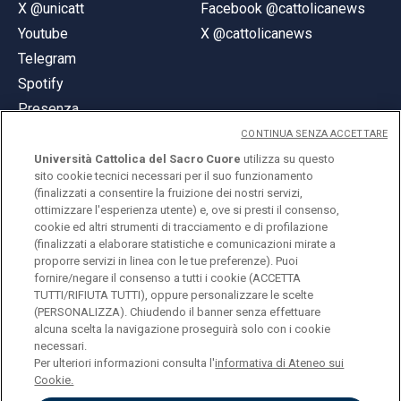
X @unicatt
Facebook @cattolicanews
Youtube
X @cattolicanews
Telegram
Spotify
Presenza
CONTINUA SENZA ACCETTARE
Università Cattolica del Sacro Cuore
utilizza su questo
sito cookie tecnici necessari per il suo funzionamento
(finalizzati a consentire la fruizione dei nostri servizi,
ottimizzare l'esperienza utente) e, ove si presti il consenso,
© Università Cattolica del Sacro Cuore
cookie ed altri strumenti di tracciamento e di profilazione
Largo A. Gemelli 1, 20123 Milano
(finalizzati a elaborare statistiche e comunicazioni mirate a
proporre servizi in linea con le tue preferenze). Puoi
PI 02133120150
fornire/negare il consenso a tutti i cookie (ACCETTA
TUTTI/RIFIUTA TUTTI), oppure personalizzare le scelte
(PERSONALIZZA). Chiudendo il banner senza effettuare
alcuna scelta la navigazione proseguirà solo con i cookie
ENGLISH
necessari.
Per ulteriori informazioni consulta l'
informativa di Ateneo sui
Cookie.