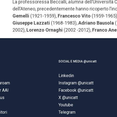
La professoressa Beccalli,
alumna
dell’Università 
dell’Ateneo, precedentemente hanno ricoperto l’inc
Gemelli
(1921-1959),
Francesco Vito
(1959-1965)
Giuseppe Lazzati
(1968-1983),
Adriano Bausola
(
2002),
Lorenzo Ornaghi
(2002 -2012),
Franco Anel
SOCIAL E MEDIA @unicatt
Linkedin
duroam
Instagram @unicatt
r AAI
Facebook @unicatt
pus
X @unicatt
e
Youtube
itori
Telegram