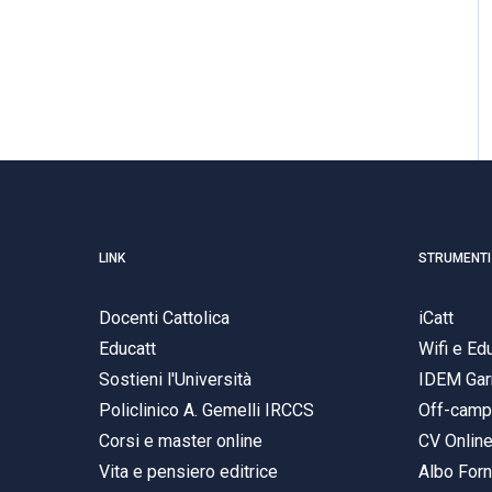
LINK
STRUMENTI
Docenti Cattolica
iCatt
Educatt
Wifi e E
Sostieni l'Università
IDEM Gar
Policlinico A. Gemelli IRCCS
Off-cam
Corsi e master online
CV Onlin
Vita e pensiero editrice
Albo Forn