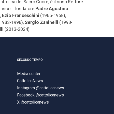
Cattolica del Sacro Cuore, è il nono Rettore
arico il fondatore
Padre Agostino
,
Ezio Franceschini
(1965-1968),
1983-1998),
Sergio Zaninelli
(1998-
li
(2013-2024).
SECONDO TEMPO
Media center
CattolicaNews
Instagram @cattolicanews
Facebook @cattolicanews
X @cattolicanews