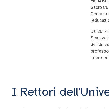
Elena Becc
Sacro Cuo
Consultor
l’educazi
Dal 2014 
Scienze b
dell'Univ
professor
intermedia
I Rettori dell'Univ