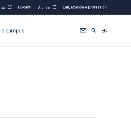
Docenti
Enti, aziende e professioni
nts
Alumni
à e campus
EN